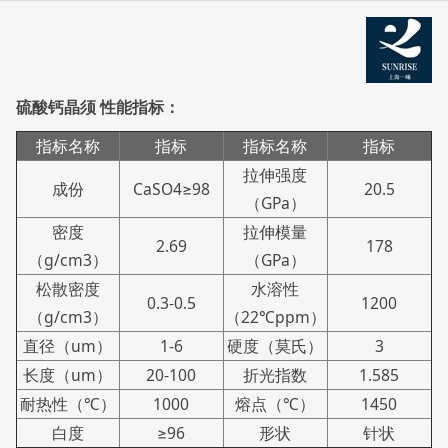
硫酸钙晶须 性能指标：
指标名称
指标
指标名称
指标
拉伸强度
成份
CaSO4≥98
20.5
（GPa）
密度
拉伸模量
2.69
178
（g/cm3）
（GPa）
松散密度
水溶性
0.3-0.5
1200
（g/cm3）
（22℃ppm）
直径（um）
1-6
硬度（莫氏）
3
长度（um）
20-100
折光指数
1.585
耐热性（℃）
1000
熔点（℃）
1450
白度
≥96
形状
针状