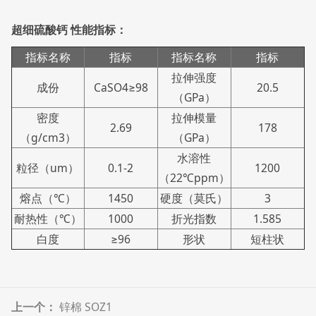
超细硫酸钙 性能指标：
指标名称
指标
指标名称
指标
拉伸强度
成份
CaSO4≥98
20.5
（GPa）
密度
拉伸模量
2.69
178
（g/cm3）
（GPa）
水溶性
粒径（um）
0.1-2
1200
（22℃ppm）
熔点（℃）
1450
硬度（莫氏）
3
耐热性（℃）
1000
折光指数
1.585
白度
≥96
形状
短柱状
上一个：
锌棉 SOZ1